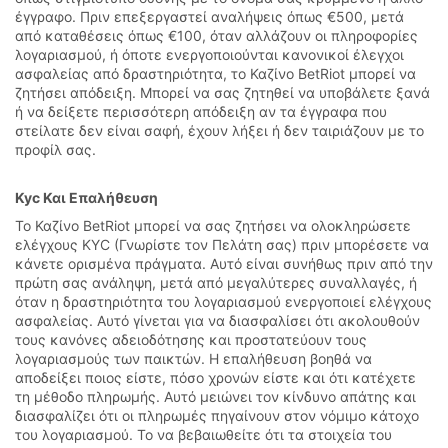
έγγραφο. Πριν επεξεργαστεί αναλήψεις όπως €500, μετά
από καταθέσεις όπως €100, όταν αλλάζουν οι πληροφορίες
λογαριασμού, ή όποτε ενεργοποιούνται κανονικοί έλεγχοι
ασφαλείας από δραστηριότητα, το Καζίνο BetRiot μπορεί να
ζητήσει απόδειξη. Μπορεί να σας ζητηθεί να υποβάλετε ξανά
ή να δείξετε περισσότερη απόδειξη αν τα έγγραφα που
στείλατε δεν είναι σαφή, έχουν λήξει ή δεν ταιριάζουν με το
προφίλ σας.
Kyc Και Επαλήθευση
Το Καζίνο BetRiot μπορεί να σας ζητήσει να ολοκληρώσετε
ελέγχους KYC (Γνωρίστε τον Πελάτη σας) πριν μπορέσετε να
κάνετε ορισμένα πράγματα. Αυτό είναι συνήθως πριν από την
πρώτη σας ανάληψη, μετά από μεγαλύτερες συναλλαγές, ή
όταν η δραστηριότητα του λογαριασμού ενεργοποιεί ελέγχους
ασφαλείας. Αυτό γίνεται για να διασφαλίσει ότι ακολουθούν
τους κανόνες αδειοδότησης και προστατεύουν τους
λογαριασμούς των παικτών. Η επαλήθευση βοηθά να
αποδείξει ποιος είστε, πόσο χρονών είστε και ότι κατέχετε
τη μέθοδο πληρωμής. Αυτό μειώνει τον κίνδυνο απάτης και
διασφαλίζει ότι οι πληρωμές πηγαίνουν στον νόμιμο κάτοχο
του λογαριασμού. Το να βεβαιωθείτε ότι τα στοιχεία του