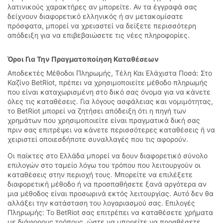
λατινικούς χαρακτήρες αν μπορείτε. Αν τα έγγραφά σας
δείχνουν διαφορετικό ελληνικός ή αν μετακομίσατε
πρόσφατα, μπορεί να χρειαστεί να δείξετε περισσότερη
απόδειξη για να επιβεβαιώσετε τις νέες πληροφορίες.
Όροι Για Την Πραγματοποίηση Καταθέσεων
Αποδεκτές Μέθοδοι Πληρωμής, Τέλη Και Ελάχιστα Ποσά: Στο
Καζίνο BetRiot, πρέπει να χρησιμοποιείτε μέθοδο πληρωμής
που είναι καταχωρισμένη στο δικό σας όνομα για να κάνετε
όλες τις καταθέσεις. Για λόγους ασφάλειας και νομιμότητας,
το BetRiot μπορεί να ζητήσει απόδειξη ότι η πηγή των
χρημάτων που χρησιμοποιείτε είναι πραγματικά δική σας
πριν σας επιτρέψει να κάνετε περισσότερες καταθέσεις ή να
χειριστεί οποιεσδήποτε συναλλαγές που τις αφορούν.
Οι παίκτες στο Ελλάδα μπορεί να δουν διαφορετικό σύνολο
επιλογών στο ταμείο λόγω του τρόπου που λειτουργούν οι
καταθέσεις στην περιοχή τους. Μπορείτε να επιλέξετε
διαφορετική μέθοδο ή να προσπαθήσετε ξανά αργότερα αν
μια μέθοδος είναι προσωρινά εκτός λειτουργίας. Αυτό δεν θα
αλλάξει την κατάσταση του λογαριασμού σας. Επιλογές
Πληρωμής: Το BetRiot σας επιτρέπει να καταθέσετε χρήματα
με διάφορους τρόπους, ώστε να μπορείτε να προσθέσετε