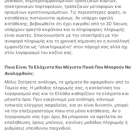
μεθόδων, συμπεριλαμβανομένων τραπεζικών καρτών,
ηλεκτρονικών πορτοφολιών, τραπεζικών μεταφορών και
ορισμένων κρυπτονομισμάτων. Τις περισσότερες φορές, οι
καταθέσεις πιστώνονται αμέσως. Αν υπάρχει οφειλή
κατάθεσης, βεβαιωθείτε ότι έχει εγκριθεί από το 3D Secure,
υπάρχουν αρκετά κεφάλαια και οι πληροφορίες πληρωμής
είναι σωστές. Επικοινωνήστε με την υποστήριξη με την
αναφορά πληρωμής και τη χρονική σήμανση αν η συναλλαγή
εμφανίζεται ως "ολοκληρωμένη" στον πάροχό σας αλλά όχι
στον λογαριασμό του καζίνο σας.
Ποια Είναι Τα Ελάχιστα Και Μέγιστα Ποσά Που Μπορούν Να
Αναληφθούν;
Μόλις ζητήσετε ανάληψη, τα χρήματα θα αφαιρεθούν από το
Ταμείο σας. Η μέθοδος πληρωμής σας, η κατάσταση του
λογαριασμού σας και το Ελλάδα καθορίζουν τα ελάχιστα και
μέγιστα όρια. Πριν εγκρίνουμε μια ανάληψη, κάνουμε
τυπικούς ελέγχους ασφαλείας, και αν είναι δυνατόν, μπορεί
να την επεξεργαστούμε πίσω στα μέσα κατάθεσης. Αν ο
λογαριασμός σας έχει όριο, θα μπορούσε να οφείλεται σε
επαλήθευση, όρους μπόνους, κανόνες μεθόδου πληρωμής ή
ρυθμίσεις υπεύθυνου παιχνιδιού.