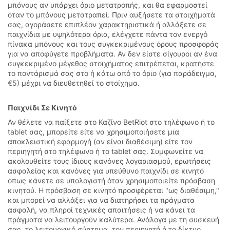
μπόνους αν υπάρχει όριο μετατροπής, και θα εφαρμοστεί
όταν το μπόνους μετατραπεί. Πριν αυξήσετε τα στοιχήματά
σας, αγοράσετε επιπλέον χαρακτηριστικά ή αλλάξετε σε
παιχνίδια με υψηλότερα όρια, ελέγχετε πάντα τον ενεργό
πίνακα μπόνους και τους συγκεκριμένους όρους προσφοράς
για να αποφύγετε προβλήματα. Αν δεν είστε σίγουροι αν ένα
συγκεκριμένο μέγεθος στοιχήματος επιτρέπεται, κρατήστε
το ποντάρισμά σας στο ή κάτω από το όριο (για παράδειγμα,
€5) μέχρι να διευθετηθεί το στοίχημα.
Παιχνίδι Σε Κινητό
Αν θέλετε να παίξετε στο Καζίνο BetRiot στο τηλέφωνο ή το
tablet σας, μπορείτε είτε να χρησιμοποιήσετε μια
αποκλειστική εφαρμογή (αν είναι διαθέσιμη) είτε τον
περιηγητή στο τηλέφωνο ή το tablet σας. Συμφωνείτε να
ακολουθείτε τους ίδιους κανόνες λογαριασμού, ερωτήσεις
ασφαλείας και κανόνες για υπεύθυνο παιχνίδι σε κινητό
όπως κάνετε σε υπολογιστή όταν χρησιμοποιείτε πρόσβαση
κινητού. Η πρόσβαση σε κινητό προσφέρεται "ως διαθέσιμη,"
και μπορεί να αλλάξει για να διατηρήσει τα πράγματα
ασφαλή, να πληροί τεχνικές απαιτήσεις ή να κάνει τα
πράγματα να λειτουργούν καλύτερα. Ανάλογα με τη συσκευή
σας, το λειτουργικό σύστημα, τον περιηγητή ή το δίκτυο,