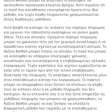
Καζίνο BetRiot μπορεί να απαιτήσει οι αναλήψεις να
ακολουθούν προσέγγιση κλειστού βρόχου. Αυτό σημαίνει ότι
το ποσό που καταθέσατε επιστρέφεται πρώτα στην ίδια
μέθοδο, και τυχόν κέρδη πληρώνονται χρησιμοποιώντας
άλλες διαθέσιμες μεθόδους.
Αυτό βοηθά να καλύψει τις ανάγκες του παρόχου πληρωμής
και μειώνει την πιθανότητα αναλήψεων να γίνουν χωρίς
άδεια. Τέλη και αλλαγές: Ορισμένοι πάροχοι πληρωμής
μπορεί να χρεώνουν τέλη για τον χειρισμό συναλλαγών ή να
προσθέτουν κόστος σχετικό με συναλλαγματική ισοτιμία. Το
Καζίνο BetRiot μπορεί επίσης να αλλάξει το ποσό που μπορεί
να αναληφθεί αν υπάρχουν επιστροφές χρέωσης,
συναλλαγές που αντιστρέφονται ή επιβεβαιωμένες αλλαγές
λογαριασμού. Τυχόν κρατήσεις που ισχύουν εμφανίζονται σε
εσάς από το ταμείο πριν από την τελική επιβεβαίωση.
Ιδιοκτησία της πληρωμής: Οι αναλήψεις αποστέλλονται μόνο
στον επαληθευμένο κάτοχο του λογαριασμού. Οι παίκτες
μπορεί να απορριφθούν όταν ζητούν να στείλουν τα κέρδη
τους σε κάποιον άλλο ή σε μέθοδο πληρωμής που δεν
κατέχουν. Αν το ελληνικός σας ή το πού ζείτε επηρεάζει τις
μεθόδους πληρωμής που μπορούν να χρησιμοποιηθούν, το
Καζίνο BetRiot μπορεί να σας ζητήσει να επιλέξετε
διαφορετική μέθοδο που ταιριάζει με το επαληθευμένο