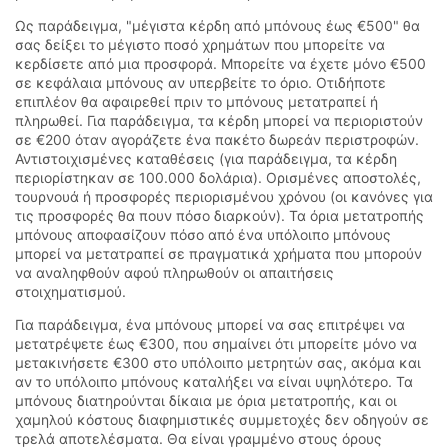
Ως παράδειγμα, "μέγιστα κέρδη από μπόνους έως €500" θα
σας δείξει το μέγιστο ποσό χρημάτων που μπορείτε να
κερδίσετε από μια προσφορά. Μπορείτε να έχετε μόνο €500
σε κεφάλαια μπόνους αν υπερβείτε το όριο. Οτιδήποτε
επιπλέον θα αφαιρεθεί πριν το μπόνους μετατραπεί ή
πληρωθεί. Για παράδειγμα, τα κέρδη μπορεί να περιοριστούν
σε €200 όταν αγοράζετε ένα πακέτο δωρεάν περιστροφών.
Αντιστοιχισμένες καταθέσεις (για παράδειγμα, τα κέρδη
περιορίστηκαν σε 100.000 δολάρια). Ορισμένες αποστολές,
τουρνουά ή προσφορές περιορισμένου χρόνου (οι κανόνες για
τις προσφορές θα πουν πόσο διαρκούν). Τα όρια μετατροπής
μπόνους αποφασίζουν πόσο από ένα υπόλοιπο μπόνους
μπορεί να μετατραπεί σε πραγματικά χρήματα που μπορούν
να αναληφθούν αφού πληρωθούν οι απαιτήσεις
στοιχηματισμού.
Για παράδειγμα, ένα μπόνους μπορεί να σας επιτρέψει να
μετατρέψετε έως €300, που σημαίνει ότι μπορείτε μόνο να
μετακινήσετε €300 στο υπόλοιπο μετρητών σας, ακόμα και
αν το υπόλοιπο μπόνους καταλήξει να είναι υψηλότερο. Τα
μπόνους διατηρούνται δίκαια με όρια μετατροπής, και οι
χαμηλού κόστους διαφημιστικές συμμετοχές δεν οδηγούν σε
τρελά αποτελέσματα. Θα είναι γραμμένο στους όρους