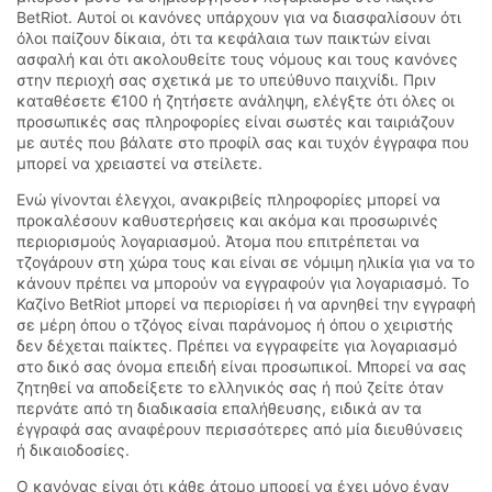
BetRiot. Αυτοί οι κανόνες υπάρχουν για να διασφαλίσουν ότι
όλοι παίζουν δίκαια, ότι τα κεφάλαια των παικτών είναι
ασφαλή και ότι ακολουθείτε τους νόμους και τους κανόνες
στην περιοχή σας σχετικά με το υπεύθυνο παιχνίδι. Πριν
καταθέσετε €100 ή ζητήσετε ανάληψη, ελέγξτε ότι όλες οι
προσωπικές σας πληροφορίες είναι σωστές και ταιριάζουν
με αυτές που βάλατε στο προφίλ σας και τυχόν έγγραφα που
μπορεί να χρειαστεί να στείλετε.
Ενώ γίνονται έλεγχοι, ανακριβείς πληροφορίες μπορεί να
προκαλέσουν καθυστερήσεις και ακόμα και προσωρινές
περιορισμούς λογαριασμού. Άτομα που επιτρέπεται να
τζογάρουν στη χώρα τους και είναι σε νόμιμη ηλικία για να το
κάνουν πρέπει να μπορούν να εγγραφούν για λογαριασμό. Το
Καζίνο BetRiot μπορεί να περιορίσει ή να αρνηθεί την εγγραφή
σε μέρη όπου ο τζόγος είναι παράνομος ή όπου ο χειριστής
δεν δέχεται παίκτες. Πρέπει να εγγραφείτε για λογαριασμό
στο δικό σας όνομα επειδή είναι προσωπικοί. Μπορεί να σας
ζητηθεί να αποδείξετε το ελληνικός σας ή πού ζείτε όταν
περνάτε από τη διαδικασία επαλήθευσης, ειδικά αν τα
έγγραφά σας αναφέρουν περισσότερες από μία διευθύνσεις
ή δικαιοδοσίες.
Ο κανόνας είναι ότι κάθε άτομο μπορεί να έχει μόνο έναν