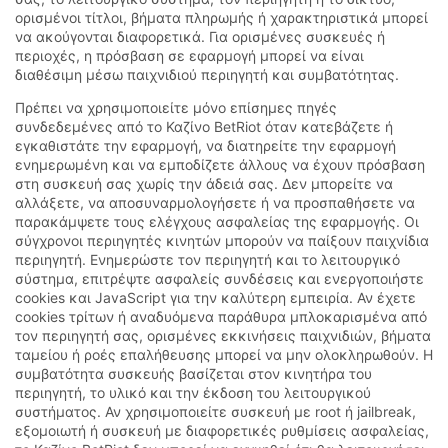
ορισμένοι τίτλοι, βήματα πληρωμής ή χαρακτηριστικά μπορεί
να ακούγονται διαφορετικά. Για ορισμένες συσκευές ή
περιοχές, η πρόσβαση σε εφαρμογή μπορεί να είναι
διαθέσιμη μέσω παιχνιδιού περιηγητή και συμβατότητας.
Πρέπει να χρησιμοποιείτε μόνο επίσημες πηγές
συνδεδεμένες από το Καζίνο BetRiot όταν κατεβάζετε ή
εγκαθιστάτε την εφαρμογή, να διατηρείτε την εφαρμογή
ενημερωμένη και να εμποδίζετε άλλους να έχουν πρόσβαση
στη συσκευή σας χωρίς την άδειά σας. Δεν μπορείτε να
αλλάξετε, να αποσυναρμολογήσετε ή να προσπαθήσετε να
παρακάμψετε τους ελέγχους ασφαλείας της εφαρμογής. Οι
σύγχρονοι περιηγητές κινητών μπορούν να παίξουν παιχνίδια
περιηγητή. Ενημερώστε τον περιηγητή και το λειτουργικό
σύστημα, επιτρέψτε ασφαλείς συνδέσεις και ενεργοποιήστε
cookies και JavaScript για την καλύτερη εμπειρία. Αν έχετε
cookies τρίτων ή αναδυόμενα παράθυρα μπλοκαρισμένα από
τον περιηγητή σας, ορισμένες εκκινήσεις παιχνιδιών, βήματα
ταμείου ή ροές επαλήθευσης μπορεί να μην ολοκληρωθούν. Η
συμβατότητα συσκευής βασίζεται στον κινητήρα του
περιηγητή, το υλικό και την έκδοση του λειτουργικού
συστήματος. Αν χρησιμοποιείτε συσκευή με root ή jailbreak,
εξομοιωτή ή συσκευή με διαφορετικές ρυθμίσεις ασφαλείας,