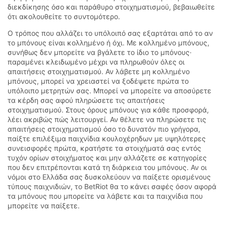
διεκδίκησης όσο και παράθυρο στοιχηματισμού, βεβαιωθείτε
ότι ακολουθείτε το συντομότερο.
Ο τρόπος που αλλάζει το υπόλοιπό σας εξαρτάται από το αν
το μπόνους είναι κολλημένο ή όχι. Με κολλημένο μπόνους,
συνήθως δεν μπορείτε να βγάλετε το ίδιο το μπόνους·
παραμένει κλειδωμένο μέχρι να πληρωθούν όλες οι
απαιτήσεις στοιχηματισμού. Αν λάβετε μη κολλημένο
μπόνους, μπορεί να χρειαστεί να ξοδέψετε πρώτα το
υπόλοιπο μετρητών σας. Μπορεί να μπορείτε να αποσύρετε
τα κέρδη σας αφού πληρώσετε τις απαιτήσεις
στοιχηματισμού. Στους όρους μπόνους για κάθε προσφορά,
λέει ακριβώς πώς λειτουργεί. Αν θέλετε να πληρώσετε τις
απαιτήσεις στοιχηματισμού όσο το δυνατόν πιο γρήγορα,
παίξτε επιλέξιμα παιχνίδια κουλοχέρηδων με υψηλότερες
συνεισφορές πρώτα, κρατήστε τα στοιχήματά σας εντός
τυχόν ορίων στοιχήματος και μην αλλάζετε σε κατηγορίες
που δεν επιτρέπονται κατά τη διάρκεια του μπόνους. Αν οι
νόμοι στο Ελλάδα σας δυσκολεύουν να παίξετε ορισμένους
τύπους παιχνιδιών, το BetRiot θα το κάνει σαφές όσον αφορά
τα μπόνους που μπορείτε να λάβετε και τα παιχνίδια που
μπορείτε να παίξετε.