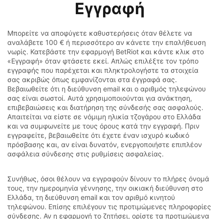
Εγγραφή
Μπορείτε να αποφύγετε καθυστερήσεις όταν θέλετε να
αναλάβετε 100 € ή περισσότερο αν κάνετε την επαλήθευση
νωρίς. Κατεβάστε την εφαρμογή BetRiot και κάντε κλικ στο
«Εγγραφή» όταν φτάσετε εκεί. Απλώς επιλέξτε τον τρόπο
εγγραφής που παρέχεται και πληκτρολογήστε τα στοιχεία
σας ακριβώς όπως εμφανίζονται στα έγγραφά σας.
Βεβαιωθείτε ότι η διεύθυνση email και ο αριθμός τηλεφώνου
σας είναι σωστοί. Αυτά χρησιμοποιούνται για ανάκτηση,
επιβεβαιώσεις και διατήρηση της σύνδεσής σας ασφαλούς.
Απαιτείται να είστε σε νόμιμη ηλικία τζογάρου στο Ελλάδα
και να συμφωνείτε με τους όρους κατά την εγγραφή. Πριν
εγγραφείτε, βεβαιωθείτε ότι έχετε έναν ισχυρό κωδικό
πρόσβασης και, αν είναι δυνατόν, ενεργοποιήστε επιπλέον
ασφάλεια σύνδεσης στις ρυθμίσεις ασφαλείας.
Συνήθως, όσοι θέλουν να εγγραφούν δίνουν το πλήρες όνομά
τους, την ημερομηνία γέννησης, την οικιακή διεύθυνση στο
Ελλάδα, τη διεύθυνση email και τον αριθμό κινητού
τηλεφώνου. Επίσης επιλέγουν τις προτιμώμενες πληροφορίες
σύνδεσης. Αν η εφαρμογή το ζητήσει, ορίστε τα προτιμώμενα