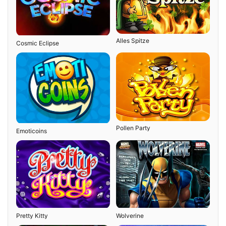
Alles Spitze
Cosmic Eclipse
Pollen Party
Emoticoins
Pretty Kitty
Wolverine