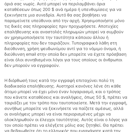
όριά σας νωρίς. Αυτό μπορεί να περιλαμβάνει όρια
καταθέσεων όπως 200 $ ανά ημέρα ή υπενθυμίσεις για να
ξεκινήσετε μια συνεδρία. Αυτό θα σας βοηθήσει να
παραμείνετε υπεύθυνοι από την αρχή. Χρησιμοποιήστε μόνο
τις δικές σας πληροφορίες πριν προχωρήσετε. Αποτυχίες
επαλήθευσης και αναστολές πληρωμών μπορεί να συμβούν
αν χρησιμοποιήσετε την ταυτότητα κάποιου άλλου ή
πληροφορίες που δεν ταιριάζουν. Τυπογραφικά λάθη στη
διεύθυνση, χρήση ψευδωνύμου αντί για το νόμιμο όνομα, ή
διεύθυνση email στην οποία δεν μπορείτε να έχετε πρόσβαση
είναι όλοι συνηθισμένοι λόγοι για τους οποίους οι άνθρωποι
δεν μπορούν να εγγραφούν.
Η διόρθωσή τους κατά την εγγραφή επιταχύνει πολύ τη
διαδικασία επαλήθευσης. Αυστηροί κανόνες λένε ότι κάθε
άτομο μπορεί να έχει μόνο έναν λογαριασμό, και ο τρόπος
που κάνετε καταθέσεις και αναλήψεις, όπως 50 $, πρέπει να
ταιριάζει με τον τρόπο που ταυτοποιείστε. Μετά την εγγραφή,
συνήθως μπορείτε να ξεκινήσετε να παίζετε αμέσως, αλλά
οι αναλήψεις μπορεί να είναι περιορισμένες μέχρι να
ολοκληρωθούν οι έλεγχοι ταυτότητας. Αυτός είναι ο λόγος για
τον οποίο πρέπει να ελέγξετε μόλις σας ζητηθεί. Θα πρέπει
να βεβαιωθείτε ότι το ελληνικός που εισαγάγατε κατά την