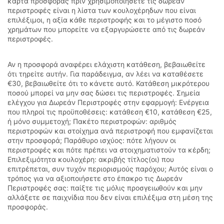
κάρτα προσφοράς πριν χρησιμοποιήσετε τις δωρεάν
περιστροφές είναι η λίστα των κουλοχέρηδων που είναι
επιλέξιμοι, η αξία κάθε περιστροφής και το μέγιστο ποσό
χρημάτων που μπορείτε να εξαργυρώσετε από τις δωρεάν
περιστροφές.
Αν η προσφορά αναφέρει ελάχιστη κατάθεση, βεβαιωθείτε
ότι τηρείτε αυτήν. Για παράδειγμα, αν λέει να καταθέσετε
€30, βεβαιωθείτε ότι το κάνετε αυτό. Κατάθεση μικρότερου
ποσού μπορεί να μην σας δώσει τις περιστροφές. Σημεία
ελέγχου για Δωρεάν Περιστροφές στην εφαρμογή: Ενέργεια
που πληροί τις προϋποθέσεις: κατάθεση €10, κατάθεση €25,
ή μόνο συμμετοχή; Πακέτο περιστροφών: αριθμός
περιστροφών και στοίχημα ανά περιστροφή που εμφανίζεται
στην προσφορά; Παράθυρο ισχύος: πότε λήγουν οι
περιστροφές και πότε πρέπει να στοιχηματιστούν τα κέρδη;
Επιλεξιμότητα κουλοχέρη: ακριβής τίτλος(οι) που
επιτρέπεται, συν τυχόν περιορισμούς παρόχου; Αυτός είναι ο
τρόπος για να αξιοποιήσετε στο έπακρο τις Δωρεάν
Περιστροφές σας: παίξτε τις μόλις προσγειωθούν και μην
αλλάξετε σε παιχνίδια που δεν είναι επιλέξιμα στη μέση της
προσφοράς.