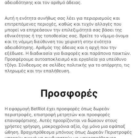
αδειοδότησης και τον αριθμό άδειας.
Αυτή η ενότητα συνήθως σας λέει για περιορισμούς και
επιτρεπόμενες περιοχές, καθώς και τυχόν αλλαγές που
μπορεί να επηρεάσουν την επιλεξιμότητά σας βάσει της
εθνικότητας ή της τοποθεσίας σας. Βρείτε το νόμιμο όνομα
και τη νόμιμη διεύθυνση του χειριστή στην ενότητα
αδειοδότησης. Αριθμός της άδειας και η αρχή που την
εξέδωσε. Η διαδικασία για διαφορές και παράπονα παικτών.
Προσφέρουμε αυτοαποκλεισμό και εργαλεία για υπεύθυνο
τζόγο. Σύνδεσμος σε σελίδες πολιτικής για το απόρρητο, τις
πληρωμές και την επαλήθευση.
Προσφορές
Η εφαρμογή BetRiot έχει προσφορές όπως δωρεάν
περιστροφές, επιστροφή μετρητών και προσφορές
επαναφόρτισης. Αυτές προορίζονται να δώσουν στους
χρήστες γρήγορη, μακροχρόνια αξία, όχι μόνο μια εφάπαξ
ώθηση. Βραχυπρόθεσμα μπόνους όπως Δωρεάν Περιστροφές
μπορούν συχνά να συνδυαστούν με μακροπρόθεσμες