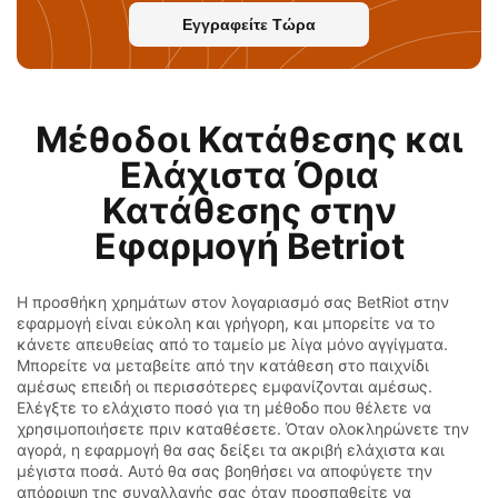
Εγγραφείτε Τώρα
Μέθοδοι Κατάθεσης και
Ελάχιστα Όρια
Κατάθεσης στην
Εφαρμογή Betriot
Η προσθήκη χρημάτων στον λογαριασμό σας BetRiot στην
εφαρμογή είναι εύκολη και γρήγορη, και μπορείτε να το
κάνετε απευθείας από το ταμείο με λίγα μόνο αγγίγματα.
Μπορείτε να μεταβείτε από την κατάθεση στο παιχνίδι
αμέσως επειδή οι περισσότερες εμφανίζονται αμέσως.
Ελέγξτε το ελάχιστο ποσό για τη μέθοδο που θέλετε να
χρησιμοποιήσετε πριν καταθέσετε. Όταν ολοκληρώνετε την
αγορά, η εφαρμογή θα σας δείξει τα ακριβή ελάχιστα και
μέγιστα ποσά. Αυτό θα σας βοηθήσει να αποφύγετε την
απόρριψη της συναλλαγής σας όταν προσπαθείτε να