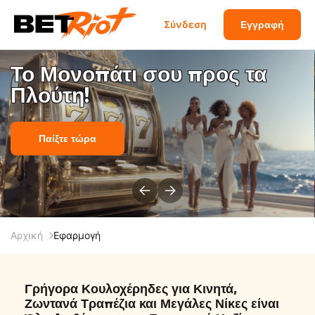
Σύνδεση
Εγγραφή
Το Μονοπάτι σου προς τα
Πλούτη!
Παίξτε τώρα
Αρχική
Εφαρμογή
Γρήγορα Κουλοχέρηδες για Κινητά,
Ζωντανά Τραπέζια και Μεγάλες Νίκες είναι