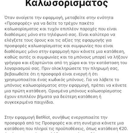
Καλωσορίσματος
Όταν ανοίγετε την εφαρμογή, μεταβείτε στην ενότητα
«Προσφορές» για να δείτε το τρέχον πακέτο
καλωσορίσματος και τυχόν επιπλέον παροχές που είναι
διαθέσιμες μόνο στο τηλέφωνό σας. Είναι καλύτερο να
ελέγξετε τους όρους και τις αξίες της εφαρμογής για
προσφορές καλωσορίσματος και συμφωνίες που είναι
διαθέσιμες μόνο στην εφαρμογή πριν κάνετε μια κατάθεση,
καθώς αυτές οι συμφωνίες και τα μπόνους μπορεί να λήξουν
γρήγορα και εξαρτώνται από τη χώρα και την κατάσταση του
λογαριασμού σας. Πριν ολοκληρώσετε την πληρωμή σας,
βεβαιωθείτε ότι η προσφορά είναι ενεργή ή ότι
χρησιμοποιείται ένας κωδικός μπόνους. Για να λάβετε το
μπόνους καλωσορίσματος στην εφαρμογή, πρέπει να κάνετε
μια πρώτη κατάθεση. Ορισμένα μπόνους καλωσορίσματος
έχουν επιπλέον βήματα για δεύτερη κατάθεση ή
συγκεκριμένα παιχνίδια.
Στην εφαρμογή BetRiot, συνήθως ενεργοποιείτε την
προσφορά από τις Προσφορές και στη συνέχεια κάνετε μια
κατάθεση που πληροί τις προϋποθέσεις, όπως κατάθεση €20.