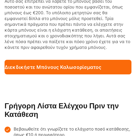
Αυτό σας επιτρέπει να λάβετε το μπόνους βάσει του
ποσοστού και του ανώτατου ορίου που εμφανίζεται, όπως
μπόνους έως €200. Το υπόλοιπο μετρητών σας θα
εμφανιστεί δίπλα στο μπόνους μόλις προστεθεί. Τρία
σημαντικά πράγματα που πρέπει πάντα να ελέγχετε στην
κάρτα μπόνους είναι η ελάχιστη κατάθεση, οι απαιτήσεις
στοιχηματισμού και ο χρονοδιακόπτης που λήγει. Αυτά σας
λένε πόσα πρέπει να παίξετε και πόσο χρόνο έχετε για να το
κάνετε πριν αφαιρεθούν τυχόν χρήματα μπόνους.
Διεκδικήστε Μπόνους Καλωσορίσματος
Γρήγορη Λίστα Ελέγχου Πριν την
Κατάθεση
Βεβαιωθείτε ότι γνωρίζετε το ελάχιστο ποσό κατάθεσης,
όπως €10 ή περισσότερο.