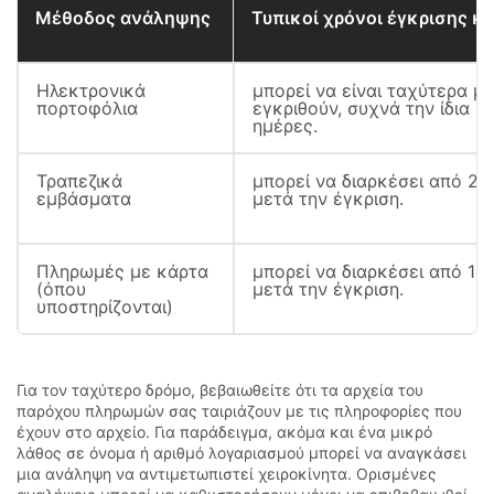
Μέθοδος ανάληψης
Τυπικοί χρόνοι έγκρισης κ
Ηλεκτρονικά
μπορεί να είναι ταχύτερα μό
πορτοφόλια
εγκριθούν, συχνά την ίδια 
ημέρες.
Τραπεζικά
μπορεί να διαρκέσει από 2 
εμβάσματα
μετά την έγκριση.
Πληρωμές με κάρτα
μπορεί να διαρκέσει από 1 
(όπου
μετά την έγκριση.
υποστηρίζονται)
Για τον ταχύτερο δρόμο, βεβαιωθείτε ότι τα αρχεία του
παρόχου πληρωμών σας ταιριάζουν με τις πληροφορίες που
έχουν στο αρχείο. Για παράδειγμα, ακόμα και ένα μικρό
λάθος σε όνομα ή αριθμό λογαριασμού μπορεί να αναγκάσει
μια ανάληψη να αντιμετωπιστεί χειροκίνητα. Ορισμένες