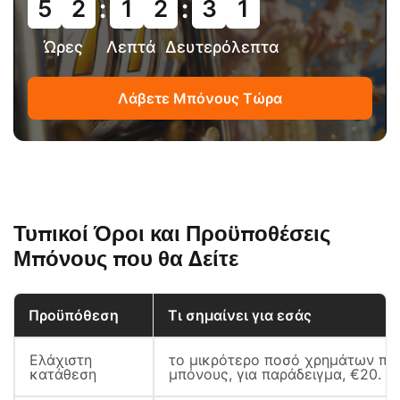
:
:
5
2
1
2
3
0
Ώρες
Λεπτά
Δευτερόλεπτα
Λάβετε Μπόνους Τώρα
Τυπικοί Όροι και Προϋποθέσεις
Μπόνους που θα Δείτε
Προϋπόθεση
Τι σημαίνει για εσάς
Ελάχιστη
το μικρότερο ποσό χρημάτων που
κατάθεση
μπόνους, για παράδειγμα, €20.