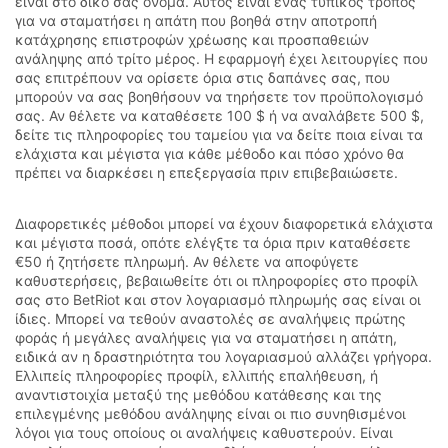
είναι στο δικό σας όνομα. Αυτός είναι ένας τυπικός τρόπος
για να σταματήσει η απάτη που βοηθά στην αποτροπή
κατάχρησης επιστροφών χρέωσης και προσπαθειών
ανάληψης από τρίτο μέρος. Η εφαρμογή έχει λειτουργίες που
σας επιτρέπουν να ορίσετε όρια στις δαπάνες σας, που
μπορούν να σας βοηθήσουν να τηρήσετε τον προϋπολογισμό
σας. Αν θέλετε να καταθέσετε 100 $ ή να αναλάβετε 500 $,
δείτε τις πληροφορίες του ταμείου για να δείτε ποια είναι τα
ελάχιστα και μέγιστα για κάθε μέθοδο και πόσο χρόνο θα
πρέπει να διαρκέσει η επεξεργασία πριν επιβεβαιώσετε.
Διαφορετικές μέθοδοι μπορεί να έχουν διαφορετικά ελάχιστα
και μέγιστα ποσά, οπότε ελέγξτε τα όρια πριν καταθέσετε
€50 ή ζητήσετε πληρωμή. Αν θέλετε να αποφύγετε
καθυστερήσεις, βεβαιωθείτε ότι οι πληροφορίες στο προφίλ
σας στο BetRiot και στον λογαριασμό πληρωμής σας είναι οι
ίδιες. Μπορεί να τεθούν αναστολές σε αναλήψεις πρώτης
φοράς ή μεγάλες αναλήψεις για να σταματήσει η απάτη,
ειδικά αν η δραστηριότητα του λογαριασμού αλλάζει γρήγορα.
Ελλιπείς πληροφορίες προφίλ, ελλιπής επαλήθευση, ή
αναντιστοιχία μεταξύ της μεθόδου κατάθεσης και της
επιλεγμένης μεθόδου ανάληψης είναι οι πιο συνηθισμένοι
λόγοι για τους οποίους οι αναλήψεις καθυστερούν. Είναι