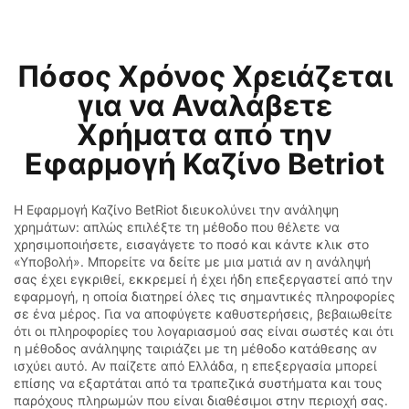
Πόσος Χρόνος Χρειάζεται
για να Αναλάβετε
Χρήματα από την
Εφαρμογή Καζίνο Betriot
Η Εφαρμογή Καζίνο BetRiot διευκολύνει την ανάληψη
χρημάτων: απλώς επιλέξτε τη μέθοδο που θέλετε να
χρησιμοποιήσετε, εισαγάγετε το ποσό και κάντε κλικ στο
«Υποβολή». Μπορείτε να δείτε με μια ματιά αν η ανάληψή
σας έχει εγκριθεί, εκκρεμεί ή έχει ήδη επεξεργαστεί από την
εφαρμογή, η οποία διατηρεί όλες τις σημαντικές πληροφορίες
σε ένα μέρος. Για να αποφύγετε καθυστερήσεις, βεβαιωθείτε
ότι οι πληροφορίες του λογαριασμού σας είναι σωστές και ότι
η μέθοδος ανάληψης ταιριάζει με τη μέθοδο κατάθεσης αν
ισχύει αυτό. Αν παίζετε από Ελλάδα, η επεξεργασία μπορεί
επίσης να εξαρτάται από τα τραπεζικά συστήματα και τους
παρόχους πληρωμών που είναι διαθέσιμοι στην περιοχή σας.