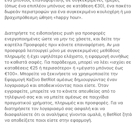
(όπως ένα επιπλέον μπόνους σε κατάθεση €30), ένα πακέτο
δωρεάν περιστροφών για ένα συγκεκριμένο κουλοχέρη ή μια
βραχυπρόθεσμη ώθηση «happy hour».
Διατηρήστε τις ειδοποιήσεις push για προσφορές
ενεργοποιημένες ώστε να μην τις χάσετε, και δείτε την
καρτέλα Προσφορές πριν κάνετε επαναφόρτιση. Αν μια
προσφορά λειτουργεί μόνο με συγκεκριμένες μεθόδους
πληρωμής ή έχει υψηλότερο ελάχιστο, η εφαρμογή συνήθως
το καθιστά σαφές. Για παράδειγμα, μπορεί να λέει «ισχύει σε
καταθέσεις €25 ή περισσότερο» ή «μέγιστο μπόνους έως
€100». Μπορείτε να ξεκινήσετε να χρησιμοποιείτε την
Εφαρμογή Καζίνο BetRiot αμέσως δημιουργώντας έναν
λογαριασμό και αποδεικνύοντας ποιοι είστε. Όταν
εγγραφείτε, μπορείτε να το κάνετε απευθείας από το
τηλέφωνό σας και να μπείτε αμέσως σε παιχνίδια
πραγματικού χρήματος, πληρωμές και προσφορές. Για να
διατηρήσετε τον λογαριασμό σας ασφαλή και να
διασφαλίσετε ότι οι αναλήψεις γίνονται ομαλά, η BetRiot ζητά
να αποδείξετε ποιοι είστε στην εφαρμογή.